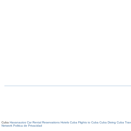
Cuba
Havanautos Car Rental
Reservations Hotels Cuba
Flights to Cuba
Cuba Diving
Cuba Trav
Network
Politica de Privacidad