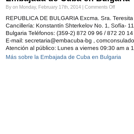
on
By on Monday, February 17th, 2014 |
Comments Off
Embajada
de
Cuba
REPUBLICA DE BULGARIA Excma. Sra. Teresit
en
Bulgaria
Cancillería: Konstantín Shterkelov No. 1, Sofía- 1
Bulgaria Teléfonos: (359-2) 872 09 96 / 872 20 1
E-mail: secretaria@embacuba-bg , comconsul
Atención al público: Lunes a viernes 09:30 am a 
Más sobre la Embajada de Cuba en Bulgaria