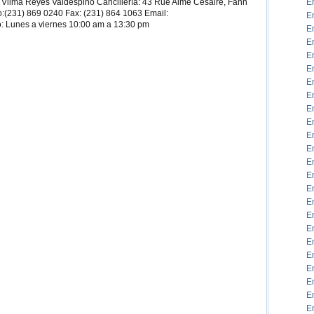
lma Reyes Valdespino Cancillería: 43 Rue Aimé Cesaire, Fann
E
Cuba
:(231) 869 0240 Fax: (231) 864 1063 Email:
en
E
Senegal
: Lunes a viernes 10:00 am a 13:30 pm
E
E
E
E
E
E
E
E
E
E
E
E
E
E
E
E
E
E
E
E
E
E