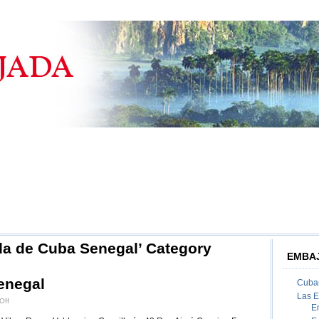
da de Cuba Senegal’ Category
EMBAJ
enegal
Cuban
Las 
on
Off
E
Embajada
de