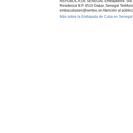
REPUBLICA DE SENEGAL Embajadora: Sra. Vi
Residence B.P. 4510 Dakar, Senegal Teléfono
embacubasen@sentoo.sn Atención al público
Más sobre la Embajada de Cuba en Senegal