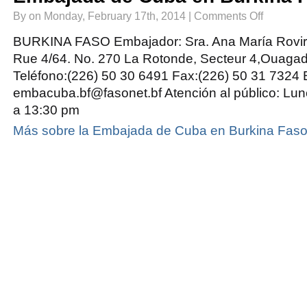
on
By on Monday, February 17th, 2014 |
Comments Off
Embajada
de
Cuba
BURKINA FASO Embajador: Sra. Ana María Rovira 
en
Burkina
Rue 4/64. No. 270 La Rotonde, Secteur 4,Ouaga
Faso
Teléfono:(226) 50 30 6491 Fax:(226) 50 31 7324 E
embacuba.bf@fasonet.bf Atención al público: Lun
a 13:30 pm
Más sobre la Embajada de Cuba en Burkina Fas