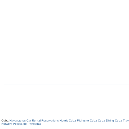
Cuba
Havanautos Car Rental
Reservations Hotels Cuba
Flights to Cuba
Cuba Diving
Cuba Trav
Network
Politica de Privacidad