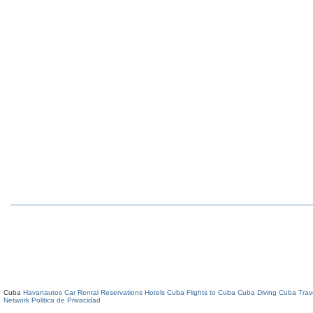
Cuba
Havanautos Car Rental
Reservations Hotels Cuba
Flights to Cuba
Cuba Diving
Cuba Trav
Network
Politica de Privacidad