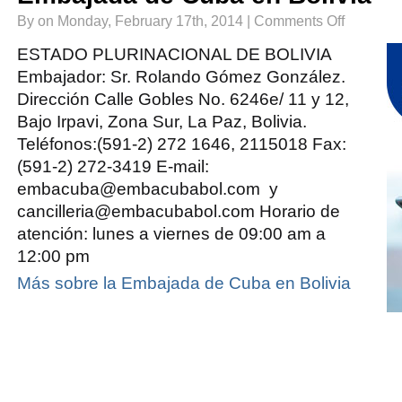
on
By on Monday, February 17th, 2014 |
Comments Off
Embajada
de
Cuba
ESTADO PLURINACIONAL DE BOLIVIA
en
Bolivia
Embajador: Sr. Rolando Gómez González.
Dirección Calle Gobles No. 6246e/ 11 y 12,
Bajo Irpavi, Zona Sur, La Paz, Bolivia.
Teléfonos:(591-2) 272 1646, 2115018 Fax:
(591-2) 272-3419 E-mail:
embacuba@embacubabol.com y
cancilleria@embacubabol.com Horario de
atención: lunes a viernes de 09:00 am a
12:00 pm
Más sobre la Embajada de Cuba en Bolivia