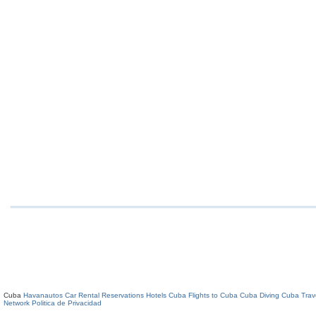
Cuba
Havanautos Car Rental
Reservations Hotels Cuba
Flights to Cuba
Cuba Diving
Cuba Trav
Network
Politica de Privacidad