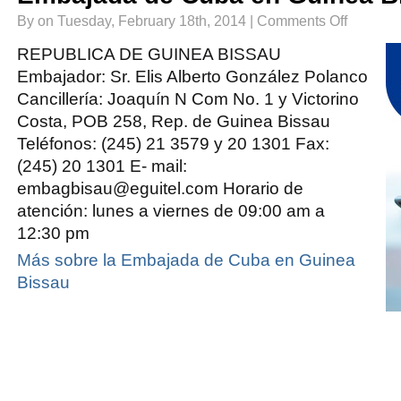
on
By on Tuesday, February 18th, 2014 |
Comments Off
Embajada
de
Cuba
REPUBLICA DE GUINEA BISSAU
en
Guinea
Embajador: Sr. Elis Alberto González Polanco
Bissau
Cancillería: Joaquín N Com No. 1 y Victorino
Costa, POB 258, Rep. de Guinea Bissau
Teléfonos: (245) 21 3579 y 20 1301 Fax:
(245) 20 1301 E- mail:
embagbisau@eguitel.com Horario de
atención: lunes a viernes de 09:00 am a
12:30 pm
Más sobre la Embajada de Cuba en Guinea
Bissau