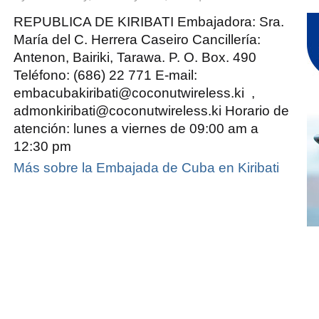
Embajada
de
Cuba
REPUBLICA DE KIRIBATI Embajadora: Sra.
en
Kiribati
María del C. Herrera Caseiro Cancillería:
Antenon, Bairiki, Tarawa. P. O. Box. 490
Teléfono: (686) 22 771 E-mail:
embacubakiribati@coconutwireless.ki ,
admonkiribati@coconutwireless.ki Horario de
atención: lunes a viernes de 09:00 am a
12:30 pm
Más sobre la Embajada de Cuba en Kiribati