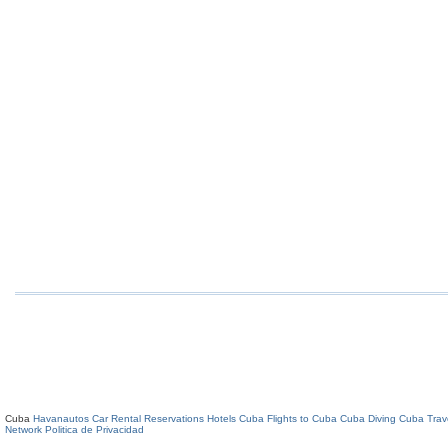
Cuba
Havanautos Car Rental
Reservations Hotels Cuba
Flights to Cuba
Cuba Diving
Cuba Trav
Network
Politica de Privacidad