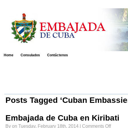
Home
Consulados
Contáctenos
Posts Tagged ‘Cuban Embassies 
Embajada de Cuba en Kiribati
on
By on Tuesday, February 18th, 2014 |
Comments Off