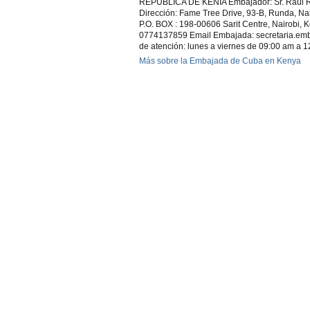
REPUBLICA DE KENIA Embajador: Sr. Raúl 
Dirección: Fame Tree Drive, 93-B, Runda, Na
P.O. BOX : 198-00606 Sarit Centre, Nairobi, 
0774137859 Email Embajada: secretaria.e
de atención: lunes a viernes de 09:00 am a 
Más sobre la Embajada de Cuba en Kenya