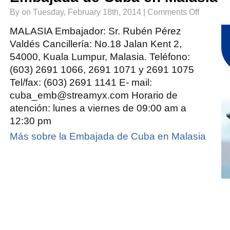
on
By on Tuesday, February 18th, 2014 |
Comments Off
Embajada
de
Cuba
MALASIA Embajador: Sr. Rubén Pérez
en
Malasia
Valdés Cancillería: No.18 Jalan Kent 2,
54000, Kuala Lumpur, Malasia. Teléfono:
(603) 2691 1066, 2691 1071 y 2691 1075
Tel/fax: (603) 2691 1141 E- mail:
cuba_emb@streamyx.com Horario de
atención: lunes a viernes de 09:00 am a
12:30 pm
Más sobre la Embajada de Cuba en Malasia