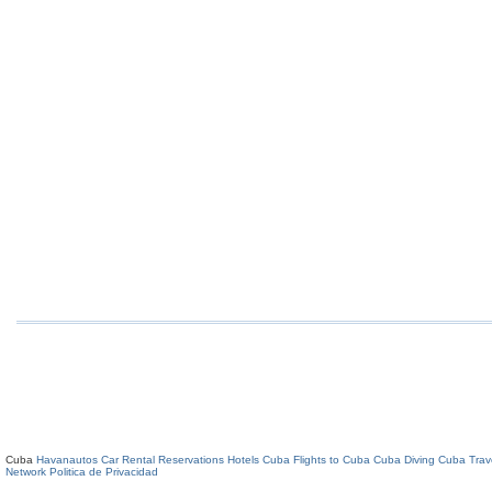
Cuba
Havanautos Car Rental
Reservations Hotels Cuba
Flights to Cuba
Cuba Diving
Cuba Trav
Network
Politica de Privacidad