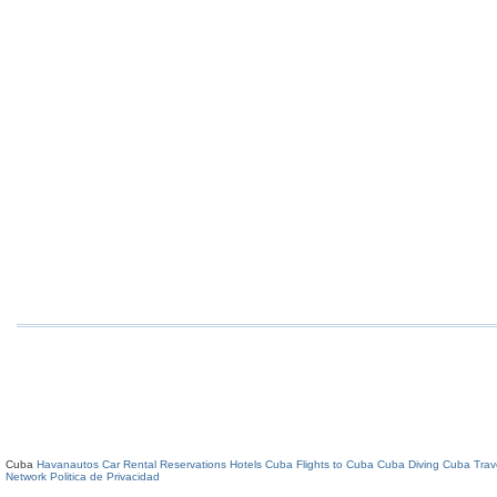
Cuba
Havanautos Car Rental
Reservations Hotels Cuba
Flights to Cuba
Cuba Diving
Cuba Trav
Network
Politica de Privacidad