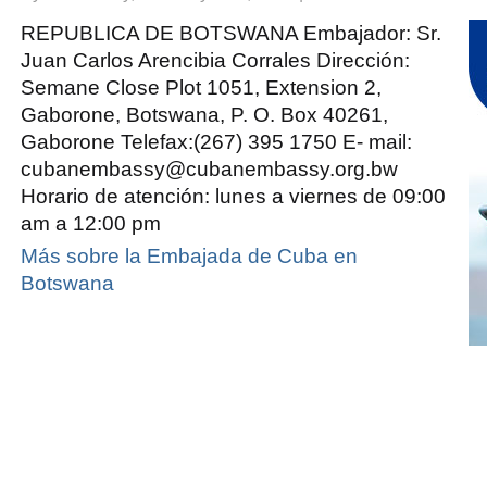
Embajada
de
Cuba
REPUBLICA DE BOTSWANA Embajador: Sr.
en
Botswana
Juan Carlos Arencibia Corrales Dirección:
Semane Close Plot 1051, Extension 2,
Gaborone, Botswana, P. O. Box 40261,
Gaborone Telefax:(267) 395 1750 E- mail:
cubanembassy@cubanembassy.org.bw
Horario de atención: lunes a viernes de 09:00
am a 12:00 pm
Más sobre la Embajada de Cuba en
Botswana