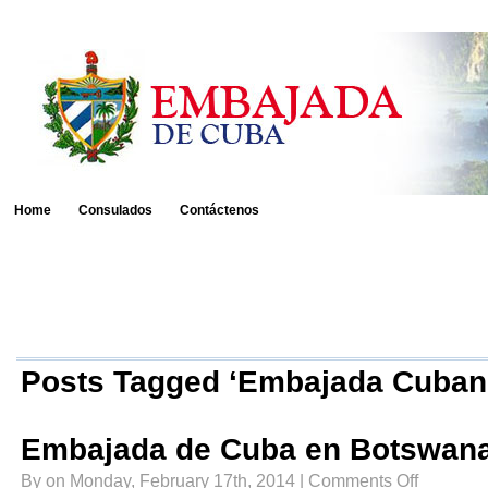
Home
Consulados
Contáctenos
Posts Tagged ‘Embajada Cuban
Embajada de Cuba en Botswan
on
By on Monday, February 17th, 2014 |
Comments Off