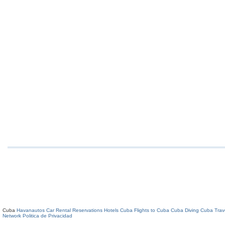
Cuba
Havanautos Car Rental
Reservations Hotels Cuba
Flights to Cuba
Cuba Diving
Cuba Trav
Network
Politica de Privacidad