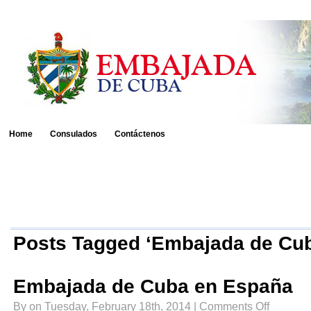
Home
Consulados
Contáctenos
Posts Tagged ‘Embajada de Cu
Embajada de Cuba en España
on
By on Tuesday, February 18th, 2014 |
Comments Off