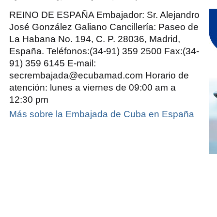
Embajada
de
Cuba
REINO DE ESPAÑA Embajador: Sr. Alejandro
en
España
José González Galiano Cancillería: Paseo de
La Habana No. 194, C. P. 28036, Madrid,
España. Teléfonos:(34-91) 359 2500 Fax:(34-
91) 359 6145 E-mail:
secrembajada@ecubamad.com Horario de
atención: lunes a viernes de 09:00 am a
12:30 pm
Más sobre la Embajada de Cuba en España