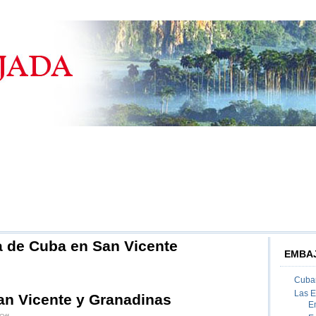
 de Cuba en San Vicente
EMBAJ
Cuban
Las 
n Vicente y Granadinas
E
on