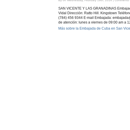
By on Wednesday, February 19th, 2014 |
Comments 
SAN VICENTE Y LAS GRANADINAS Embajador
Vidal Dirección: Ratto Hill. Kingstown Teléfo
(784) 456 9344 E-mail Embajada: embajada
de atención: lunes a viernes de 09:00 am a 
Más sobre la Embajada de Cuba en San Vic