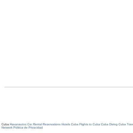
Cuba
Havanautos Car Rental
Reservations Hotels Cuba
Flights to Cuba
Cuba Diving
Cuba Trav
Network
Politica de Privacidad