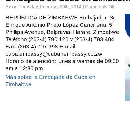
on
By on Thursday, February 20th, 2014 |
Comments Off
Embajada
de
Cuba
REPUBLICA DE ZIMBABWE Embajador: Sr.
en
Zimbabwe
Enrique Antonio Prieto López Cancillería: 5
Phillips Avenue, Belgravia, Harare, Zimbabwe
Teléfono:(263-4) 790 126 y (263-4) 793 404
Fax: (263-4) 707 998 E-mail:
cuba.embassy@cubanembassy.co.zw
Horario de atención: lunes a viernes de 09:00
am a 12:30 pm
Más sobre la Embajada de Cuba en
Zimbabwe