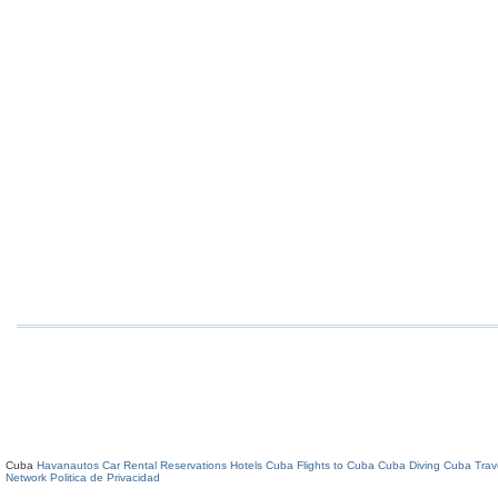
Cuba
Havanautos Car Rental
Reservations Hotels Cuba
Flights to Cuba
Cuba Diving
Cuba Trav
Network
Politica de Privacidad