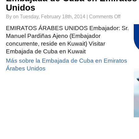
Unidos
on
By on Tuesday, February 18th, 2014 |
Comments Off
Embajada
de
Cuba
EMIRATOS ÁRABES UNIDOS Embajador: Sr.
en
Emiratos
Manuel Pardiñas Ajeno (Embajador
Árabes
Unidos
concurrente, reside en Kuwait) Visitar
Embajada de Cuba en Kuwait
Más sobre la Embajada de Cuba en Emiratos
Árabes Unidos