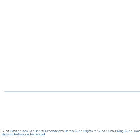
Cuba
Havanautos Car Rental
Reservations Hotels Cuba
Flights to Cuba
Cuba Diving
Cuba Trav
Network
Politica de Privacidad