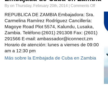
on
By on Thursday, February 20th, 2014 |
Comments Off
Embajada
de
Cuba
REPUBLICA DE ZAMBIA Embajadora: Sra.
en
Zambia
Carmelina Ramírez Rodríguez Cancillería:
Magoye Road Plot 5574, Kalundu, Lusaka,
Zambia. Teléfono:(2601) 291308 Fax: (2601)
291566 E-mail: ambassador@iconnect.zm
Horario de atención: lunes a viernes de 09:00
am a 12:30 pm
Más sobre la Embajada de Cuba en Zambia