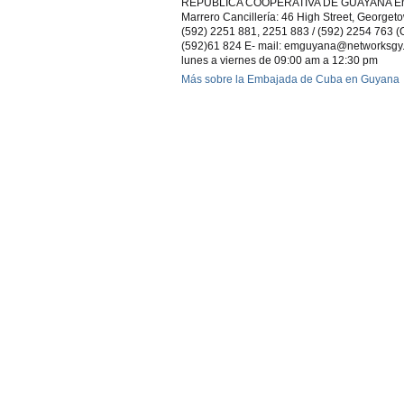
REPUBLICA COOPERATIVA DE GUAYANA Embaj
Marrero Cancillería: 46 High Street, George
(592) 2251 881, 2251 883 / (592) 2254 763 (O
(592)61 824 E- mail: emguyana@networksgy.
lunes a viernes de 09:00 am a 12:30 pm
Más sobre la Embajada de Cuba en Guyana