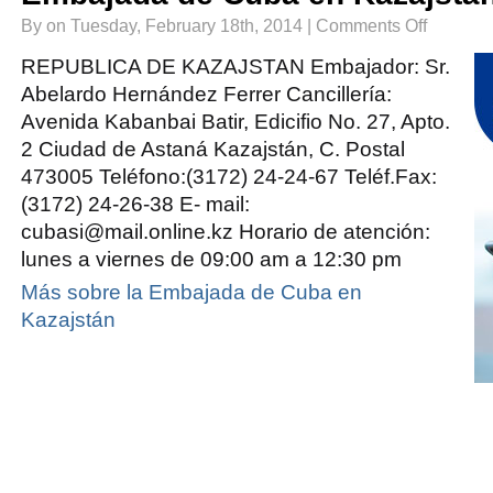
on
By on Tuesday, February 18th, 2014 |
Comments Off
Embajada
de
Cuba
REPUBLICA DE KAZAJSTAN Embajador: Sr.
en
Kazajstán
Abelardo Hernández Ferrer Cancillería:
Avenida Kabanbai Batir, Edicifio No. 27, Apto.
2 Ciudad de Astaná Kazajstán, C. Postal
473005 Teléfono:(3172) 24-24-67 Teléf.Fax:
(3172) 24-26-38 E- mail:
cubasi@mail.online.kz Horario de atención:
lunes a viernes de 09:00 am a 12:30 pm
Más sobre la Embajada de Cuba en
Kazajstán