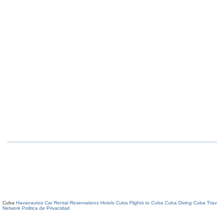
Cuba
Havanautos Car Rental
Reservations Hotels Cuba
Flights to Cuba
Cuba Diving
Cuba Trav
Network
Politica de Privacidad