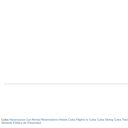
Cuba
Havanautos Car Rental
Reservations Hotels Cuba
Flights to Cuba
Cuba Diving
Cuba Trav
Network
Politica de Privacidad