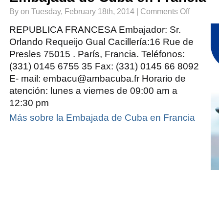
on
By on Tuesday, February 18th, 2014 |
Comments Off
Embajada
de
Cuba
REPUBLICA FRANCESA Embajador: Sr.
en
Francia
Orlando Requeijo Gual Cacillería:16 Rue de
Presles 75015 . París, Francia. Teléfonos:
(331) 0145 6755 35 Fax: (331) 0145 66 8092
E- mail: embacu@ambacuba.fr Horario de
atención: lunes a viernes de 09:00 am a
12:30 pm
Más sobre la Embajada de Cuba en Francia