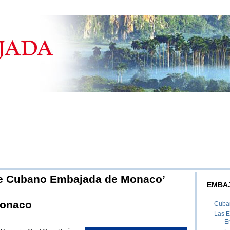
te Cubano Embajada de Monaco’
EMBAJ
Monaco
Cuban
Las 
on
E
Embajada
de