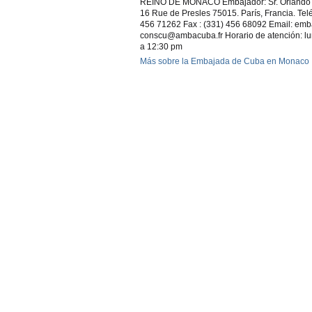
REINO DE MÓNACO Embajador: Sr. Orlando R
16 Rue de Presles 75015. París, Francia. Tel
456 71262 Fax : (331) 456 68092 Email: em
conscu@ambacuba.fr Horario de atención: lu
a 12:30 pm
Más sobre la Embajada de Cuba en Monaco