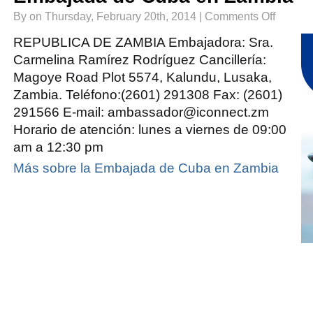
on
By on Thursday, February 20th, 2014 |
Comments Off
Embajada
de
Cuba
REPUBLICA DE ZAMBIA Embajadora: Sra.
en
Zambia
Carmelina Ramírez Rodríguez Cancillería:
Magoye Road Plot 5574, Kalundu, Lusaka,
Zambia. Teléfono:(2601) 291308 Fax: (2601)
291566 E-mail: ambassador@iconnect.zm
Horario de atención: lunes a viernes de 09:00
am a 12:30 pm
Más sobre la Embajada de Cuba en Zambia