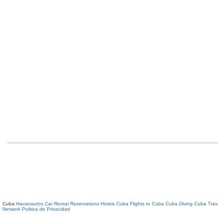
Cuba
Havanautos Car Rental
Reservations Hotels Cuba
Flights to Cuba
Cuba Diving
Cuba Trav
Network
Politica de Privacidad