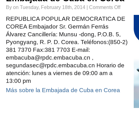
on
By on Tuesday, February 18th, 2014 |
Comments Off
Embajada
de
Cuba
REPUBLICA POPULAR DEMOCRATICA DE
en
Corea
COREA Embajador Sr. Germán Ferrás
Álvarez Cancillería: Munsu -dong, P.O.B. 5,
Pyongyang, R. P. D. Corea. Teléfonos:(850-2)
381 7370 Fax:381 7703 E-mail:
embacuba@rpdc.embacuba.cn ,
segundasec@rpdc.embacuba.cn Horario de
atención: lunes a viernes de 09:00 am a
13:00 pm
Más sobre la Embajada de Cuba en Corea