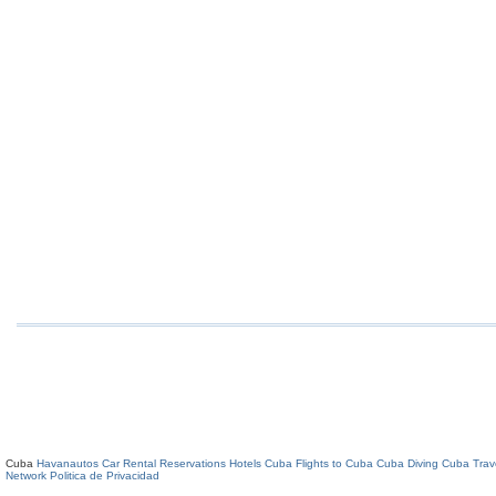
Cuba
Havanautos Car Rental
Reservations Hotels Cuba
Flights to Cuba
Cuba Diving
Cuba Trav
Network
Politica de Privacidad