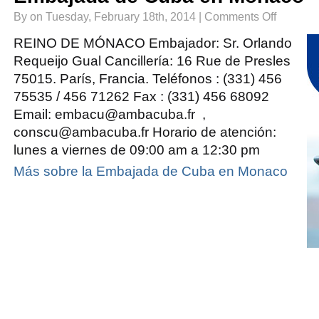
on
By on Tuesday, February 18th, 2014 |
Comments Off
Embajada
de
Cuba
REINO DE MÓNACO Embajador: Sr. Orlando
en
Monaco
Requeijo Gual Cancillería: 16 Rue de Presles
75015. París, Francia. Teléfonos : (331) 456
75535 / 456 71262 Fax : (331) 456 68092
Email: embacu@ambacuba.fr ,
conscu@ambacuba.fr Horario de atención:
lunes a viernes de 09:00 am a 12:30 pm
Más sobre la Embajada de Cuba en Monaco