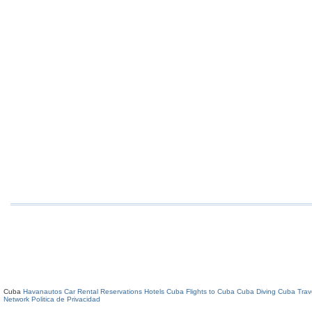
Cuba
Havanautos Car Rental
Reservations Hotels Cuba
Flights to Cuba
Cuba Diving
Cuba Trav
Network
Politica de Privacidad