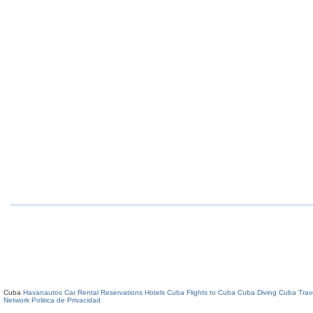
Cuba
Havanautos Car Rental
Reservations Hotels Cuba
Flights to Cuba
Cuba Diving
Cuba Trav
Network
Politica de Privacidad