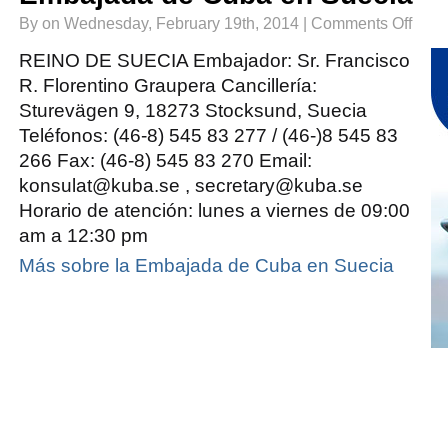
on
By on Wednesday, February 19th, 2014 |
Comments Off
Embaja
de
Cuba
REINO DE SUECIA Embajador: Sr. Francisco
en
Suecia
R. Florentino Graupera Cancillería:
Sturevägen 9, 18273 Stocksund, Suecia
Teléfonos: (46-8) 545 83 277 / (46-)8 545 83
266 Fax: (46-8) 545 83 270 Email:
konsulat@kuba.se , secretary@kuba.se
Horario de atención: lunes a viernes de 09:00
am a 12:30 pm
Más sobre la Embajada de Cuba en Suecia