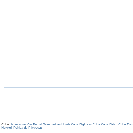
Cuba
Havanautos Car Rental
Reservations Hotels Cuba
Flights to Cuba
Cuba Diving
Cuba Trav
Network
Politica de Privacidad