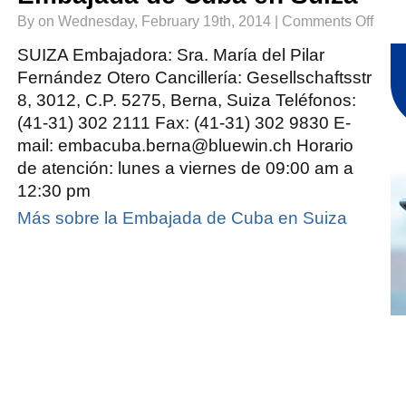
on
By on Wednesday, February 19th, 2014 |
Comments Off
Embaja
de
Cuba
SUIZA Embajadora: Sra. María del Pilar
en
Suiza
Fernández Otero Cancillería: Gesellschaftsstr
8, 3012, C.P. 5275, Berna, Suiza Teléfonos:
(41-31) 302 2111 Fax: (41-31) 302 9830 E-
mail: embacuba.berna@bluewin.ch Horario
de atención: lunes a viernes de 09:00 am a
12:30 pm
Más sobre la Embajada de Cuba en Suiza