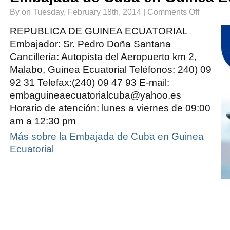
on
By on Tuesday, February 18th, 2014 |
Comments Off
Embajada
de
Cuba
REPUBLICA DE GUINEA ECUATORIAL
en
Guinea
Embajador: Sr. Pedro Doña Santana
Ecuatorial
Cancillería: Autopista del Aeropuerto km 2,
Malabo, Guinea Ecuatorial Teléfonos: 240) 09
92 31 Telefax:(240) 09 47 93 E-mail:
embaguineaecuatorialcuba@yahoo.es
Horario de atención: lunes a viernes de 09:00
am a 12:30 pm
Más sobre la Embajada de Cuba en Guinea
Ecuatorial