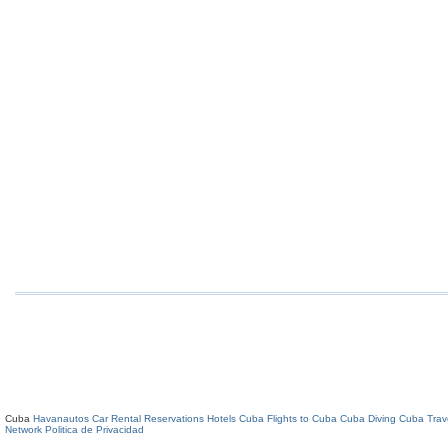
Cuba
Havanautos Car Rental
Reservations Hotels Cuba
Flights to Cuba
Cuba Diving
Cuba Trav
Network
Politica de Privacidad