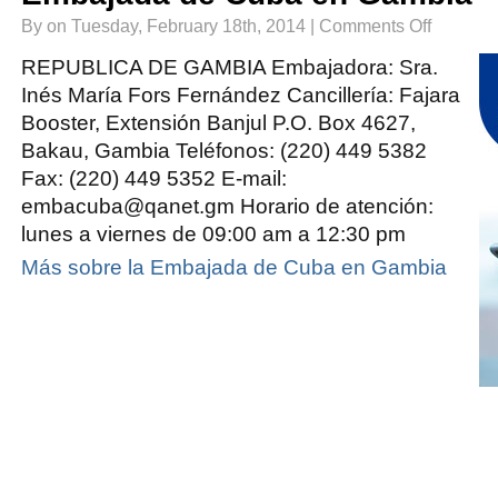
on
By on Tuesday, February 18th, 2014 |
Comments Off
Embajada
de
Cuba
REPUBLICA DE GAMBIA Embajadora: Sra.
en
Gambia
Inés María Fors Fernández Cancillería: Fajara
Booster, Extensión Banjul P.O. Box 4627,
Bakau, Gambia Teléfonos: (220) 449 5382
Fax: (220) 449 5352 E-mail:
embacuba@qanet.gm Horario de atención:
lunes a viernes de 09:00 am a 12:30 pm
Más sobre la Embajada de Cuba en Gambia