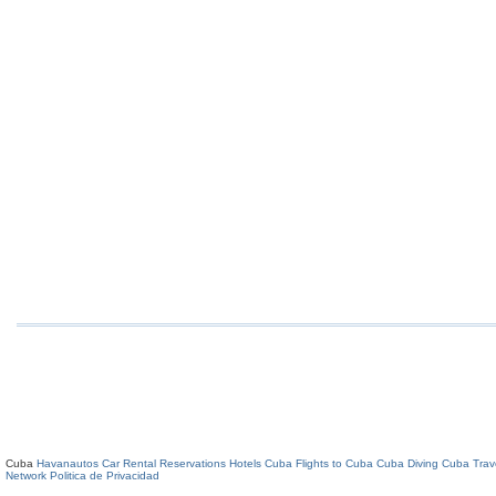
Cuba
Havanautos Car Rental
Reservations Hotels Cuba
Flights to Cuba
Cuba Diving
Cuba Trav
Network
Politica de Privacidad