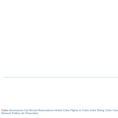
Cuba
Havanautos Car Rental
Reservations Hotels Cuba
Flights to Cuba
Cuba Diving
Cuba Trav
Network
Politica de Privacidad