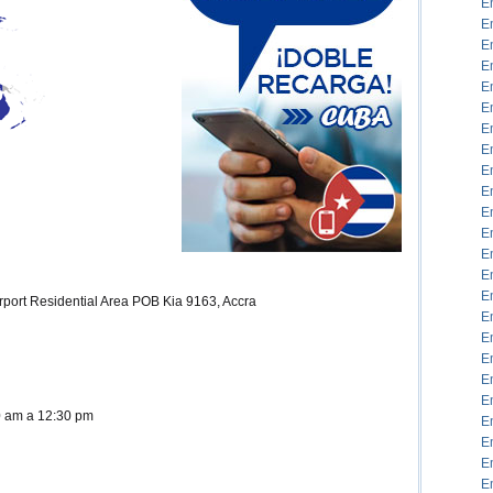
E
E
E
E
E
E
E
E
E
E
E
E
E
E
E
irport Residential Area POB Kia 9163, Accra
E
E
E
E
E
00 am a 12:30 pm
E
E
E
E