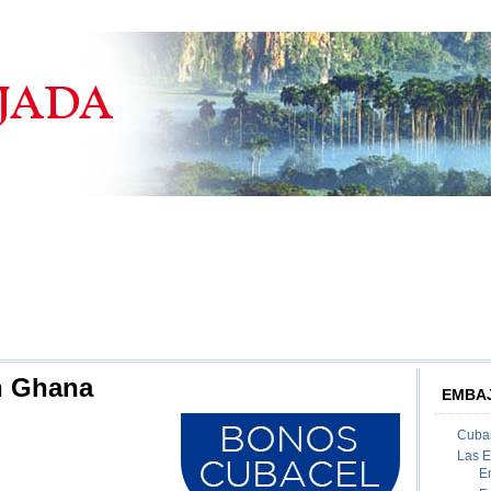
n Ghana
EMBAJ
Cuban
Las 
E