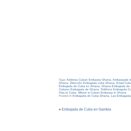
Tags:
Address Cuban Embassy Ghana
,
Ambassade d
Ghana
,
Dirección Embajada cuba Ghana
,
Email Cu
Embajada de Cuba en Ghana
,
Ghana Embajada de
Cubano Embajada de Ghana
,
Teléfono Embajada C
Visa to Cuba
,
Where is Cuban Embassy in Ghana
Posted in
Embajada de Cuba Ghana
,
Las Embajada
«
Embajada de Cuba en Gambia