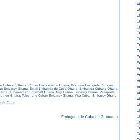
E
E
E
E
E
E
E
E
E
E
E
E
E
E
e Cuba au Ghana
,
Cuban Embassies in Ghana
,
Dirección Embajada Cuba en
E
ban Embassy Ghana
,
Email Embajada de Cuba Ghana
,
Embajada Cubano Ghana
,
 Cuba
,
Kubanischen Botschaft Ghana
,
Map Cuban Embassy Ghana
,
Pasaporte
E
uba en Ghana
,
Telephone Cuban Embassy Ghana
,
Visa Cuban Embassy Ghana
,
E
s de Cuba
E
E
E
Embajada de Cuba en Granada
»
E
E
E